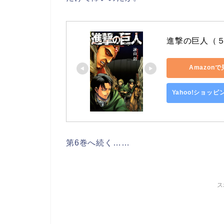
進撃の巨人（５
Amazon
Yahoo!ショッ
第6巻へ続く……
ス