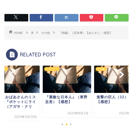
HOME
本
その他
『錦繡』（宮本輝）【あらすじ・感想】
RELATED POST
テリー
ミステリー
その他
れるおばあさんのミス
『素敵な日本人』（東野
進撃の巨人（32）を
リー『ポケットにライ
圭吾）【感想】
【感想】
を』（アガサ・クリ
.
2020年8月2日
2023年1
2020年3月20日