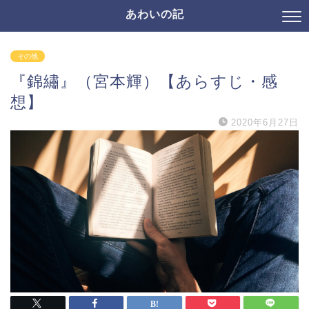
あわいの記
その他
『錦繡』（宮本輝）【あらすじ・感
想】
2020年6月27日