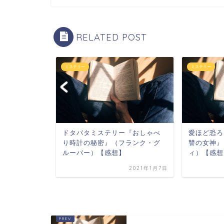
RELATED POST
ミステリー
ミステリー
孝）【感想】
ドタバタミステリー『おしゃべ
愛ほど恐ろ
り時計の秘密』（フランク・グ
讐の女神』
ルーバー）【感想】
ィ）【感想
2020年11月1日
2021年1月7日