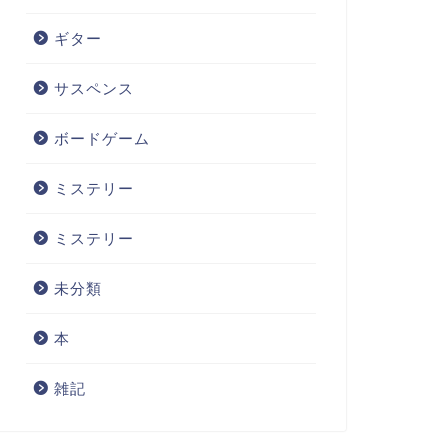
ギター
サスペンス
ステリー
ミステリー
ボードゲーム
ミステリー
ミステリー
タバタミステリー『おしゃべ
愛ほど恐ろしいものはない『復
時計の秘密』（フランク・グ
讐の女神』（アガサ・クリステ
未分類
ーバー）【感想】
ィ）【感想】
本
2021年1月7日
2020年6月12
雑記