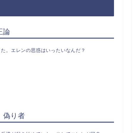
正論
った。エレンの思惑はいったいなんだ？
話 偽り者