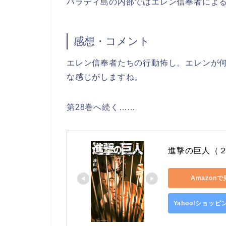
パラディ島の内部ではエレン信奉者によ
感想・コメント
エレン信奉者たちの行動怖し。エレンが
な感じがしますね。
第28巻へ続く……
進撃の巨人（２
Amazon
Yahoo!ショッ