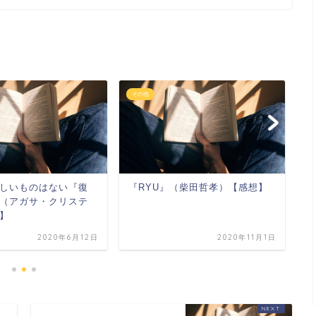
その他
ミ
しいものはない『復
『RYU』（柴田哲孝）【感想】
ド
（アガサ・クリステ
り
】
ル
2020年6月12日
2020年11月1日