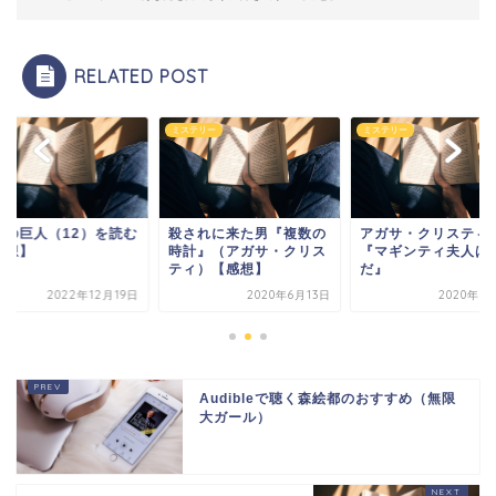
RELATED POST
他
ミステリー
ミステリー
撃の巨人（12）を読む
殺されに来た男『複数の
アガサ・クリステ
感想】
時計』（アガサ・クリス
『マギンティ夫人は
ティ）【感想】
だ』
2022年12月19日
2020年6月13日
2020年1
Audibleで聴く森絵都のおすすめ（無限
大ガール）