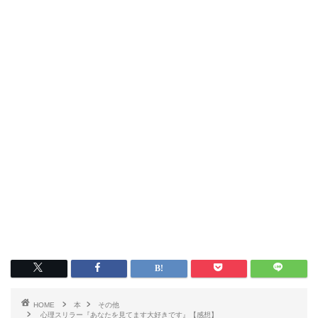
HOME
本
その他
心理スリラー『あなたを見てます大好きです』【感想】