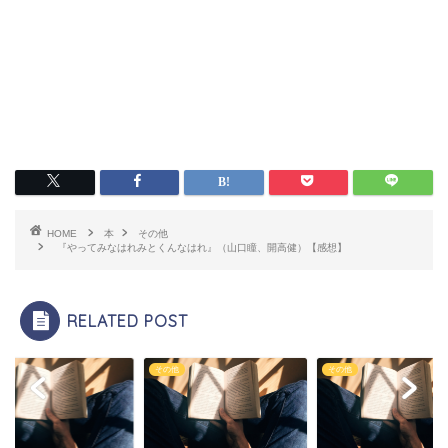
HOME
本
その他
『やってみなはれみとくんなはれ』（山口瞳、開高健）【感想】
RELATED POST
他
その他
その他