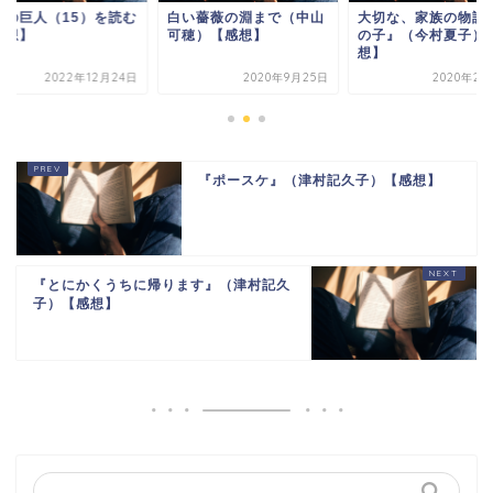
撃の巨人（15）を読む
白い薔薇の淵まで（中山
大切な、家族の物語
感想】
可穂）【感想】
の子』（今村夏子）
想】
2022年12月24日
2020年9月25日
2020年2月
『ポースケ』（津村記久子）【感想】
『とにかくうちに帰ります』（津村記久
子）【感想】