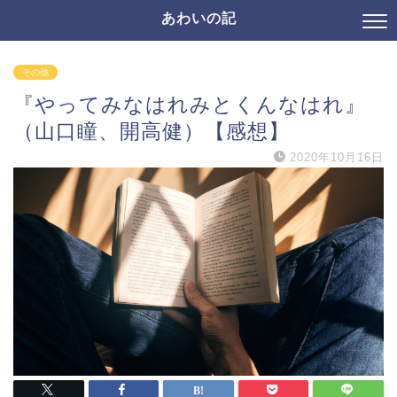
あわいの記
その他
『やってみなはれみとくんなはれ』
（山口瞳、開高健）【感想】
2020年10月16日